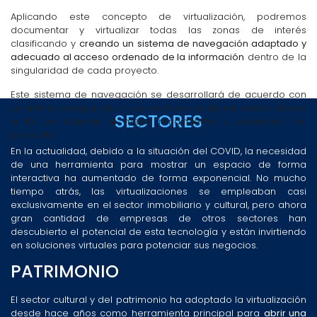
Aplicando este concepto de virtualización, podremos
documentar y virtualizar todas las zonas de interés
clasificando y
creando un sistema de navegación adaptado y
adecuado al acceso ordenado de la información
dentro de la
singularidad de cada proyecto.
Este sistema de navegación se desarrollará de acuerdo con
un criterio compartido y funcional con la oficina técnica cliente
SECTORES
a fin de obtener el mejor rendimiento y usabilidad del
producto.
En la actualidad, debido a la situación del COVID, la necesidad
de una herramienta para mostrar un espacio de forma
interactiva ha aumentado de forma exponencial. No mucho
tiempo atrás, las virtualizaciones se empleaban casi
exclusivamente en el sector inmobiliario y cultural, pero ahora
gran cantidad de empresas de otros sectores han
descubierto el potencial de esta tecnología y están invirtiendo
en soluciones virtuales para potenciar sus negocios.
PATRIMONIO
El sector cultural y del patrimonio ha adoptado la virtualización
desde hace años como herramienta principal para
abrir una